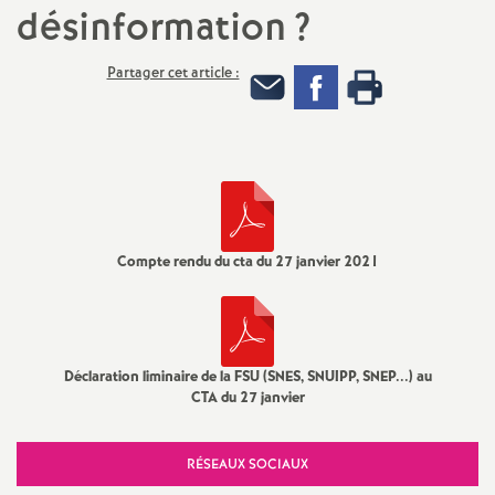
désinformation
?
t
N
Partager cet article :
a
t
i
Compte rendu du cta du 27 janvier 2021
o
n
Déclaration liminaire de la FSU (SNES, SNUIPP, SNEP...) au
CTA du 27 janvier
a
l
RÉSEAUX SOCIAUX