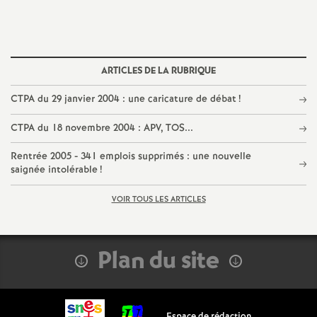
g
n
e
ARTICLES DE LA RUBRIQUE
m
CTPA du 29 janvier 2004 : une caricature de débat
!
CTPA du 18 novembre 2004 : APV, TOS...
e
Rentrée 2005 - 341 emplois supprimés : une nouvelle
n
saignée intolérable
!
VOIR TOUS LES ARTICLES
t
s
Plan du site
d
Espace de rédaction