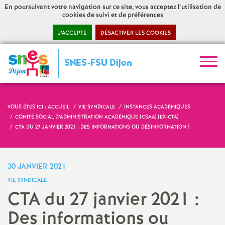
En poursuivant votre navigation sur ce site, vous acceptez l’utilisation de
cookies de suivi et de préférences
J’ACCEPTE
DÉSACTIVER LES COOKIES
S
SNES-FSU Dijon
y
n
VOUS ÊTES ICI :
ACCUEIL
VIE SYNDICALE
INSTANCES ACADÉMIQUES
COMITÉ SOCIAL D’ADMINISTRATION ACADÉMIQUE (CSAA) (EX-CTA)
CTA DU 27 JANVIER 2021 : DES INFORMATIONS OU DÉSINFORMATION
?
d
i
30 JANVIER 2021
c
VIE SYNDICALE
CTA du 27 janvier 2021 :
a
Des informations ou